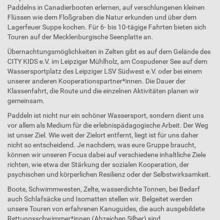
Paddelns in Canadierbooten erlernen, auf verschlungenen kleinen
Flüssen wie dem Floßgraben die Natur erkunden und über dem
Lagerfeuer Suppe kochen. Für 6- bis 10-tägige Fahrten bieten sich
Touren auf der Mecklenburgische Seenplatte an.
Übernachtungsmöglichkeiten in Zelten gibt es auf dem Gelände des
CITY KIDS e.V. im Leipziger Mühlholz, am Cospudener See auf dem
Wassersportplatz des Leipziger LSV Südwest e.V. oder bei einem
unserer anderen Kooperationspartner*innen. Die Dauer der
Klassenfahrt, die Route und die einzelnen Aktivitäten planen wir
gemeinsam.
Paddeln ist nicht nur ein schöner Wassersport, sondern dient uns
vor allem als Medium für die erlebnispädagogische Arbeit. Der Weg
ist unser Ziel. Wie weit der Zielort entfernt, liegt ist für uns daher
nicht so entscheidend. Je nachdem, was eure Gruppe braucht,
können wir unseren Focus dabei auf verschiedene inhaltliche Ziele
richten, wie etwa der Stärkung der sozialen Kooperation, der
psychischen und körperlichen Resilienz oder der Selbstwirksamkeit.
Boote, Schwimmwesten, Zelte, wasserdichte Tonnen, bei Bedarf
auch Schlafsäcke und Isomatten stellen wir. Belgeitet werden
unsere Touren von erfahrenen Kanuguides, die auch ausgebildete
Rettungsschwimmer*innen (Abzeichen Silber) sind.