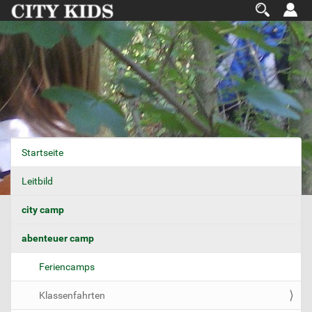
Startseite
N
a
Leitbild
v
i
city camp
g
abenteuer camp
a
t
Feriencamps
i
o
Klassenfahrten
n