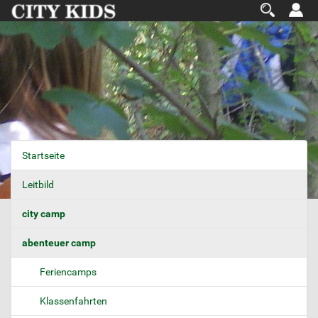
Startseite
N
a
Leitbild
v
i
city camp
g
abenteuer camp
a
t
Feriencamps
i
o
Klassenfahrten
n