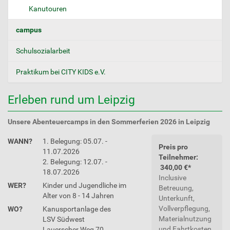
Kanutouren
campus
Schulsozialarbeit
Praktikum bei CITY KIDS e.V.
Erleben rund um Leipzig
Unsere Abenteuercamps in den Sommerferien 2026 in Leipzig
WANN?
1. Belegung: 05.07. -
Preis pro
11.07.2026
Teilnehmer:
2. Belegung: 12.07. -
340,00 €*
18.07.2026
Inclusive
WER?
Kinder und Jugendliche im
Betreuung,
Alter von 8 - 14 Jahren
Unterkunft,
Vollverpflegung,
WO?
Kanusportanlage des
Materialnutzung
LSV Südwest
und Fahrtkosten
Lauerscher Weg 70