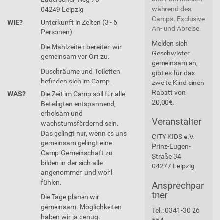
während des
04249 Leipzig
Camps. Exclusive
WIE?
Unterkunft in Zelten (3 - 6
An- und Abreise.
Personen)
Melden sich
Die Mahlzeiten bereiten wir
Geschwister
gemeinsam vor Ort zu.
gemeinsam an,
Duschräume und Toiletten
gibt es für das
befinden sich im Camp.
zweite Kind einen
Rabatt von
WAS?
Die Zeit im Camp soll für alle
20,00€.
Beteiligten entspannend,
erholsam und
Veranstalter
wachstumsfördernd sein.
Das gelingt nur, wenn es uns
CITY KIDS e.V.
gemeinsam gelingt eine
Prinz-Eugen-
Camp-Gemeinschaft zu
Straße 34
bilden in der sich alle
04277 Leipzig
angenommen und wohl
fühlen.
Ansprechpar
tner
Die Tage planen wir
gemeinsam. Möglichkeiten
Tel.: 0341-30 26
haben wir ja genug.