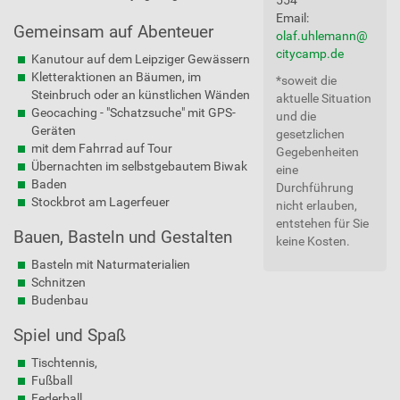
554
Email:
Gemeinsam auf Abenteuer
olaf.uhlemann@
citycamp.de
Kanutour auf dem Leipziger Gewässern
Kletteraktionen an Bäumen, im
*soweit die
Steinbruch oder an künstlichen Wänden
aktuelle Situation
Geocaching - "Schatzsuche" mit GPS-
und die
Geräten
gesetzlichen
mit dem Fahrrad auf Tour
Gegebenheiten
Übernachten im selbstgebautem Biwak
eine
Baden
Durchführung
Stockbrot am Lagerfeuer
nicht erlauben,
entstehen für Sie
Bauen, Basteln und Gestalten
keine Kosten.
Basteln mit Naturmaterialien
Schnitzen
Budenbau
Spiel und Spaß
Tischtennis,
Fußball
Federball